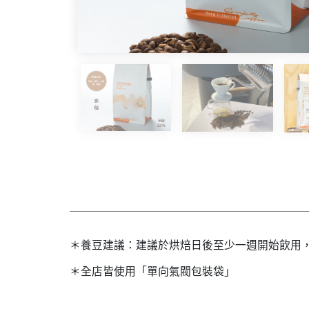
＊養豆建議：建議於烘焙日後至少一週開始飲用
＊全店皆使用「單向氣閥包裝袋」