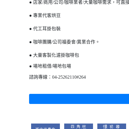
● 店家/商用/公司/咖啡業者/大量咖啡需求，可直
● 專業代客烘豆
● 代工耳掛包裝
● 咖啡團購/公司福委會/異業合作。
● 大量客製化濾掛咖啡包
● 場地租借/場地包場
諮詢專線：04-25262110#264