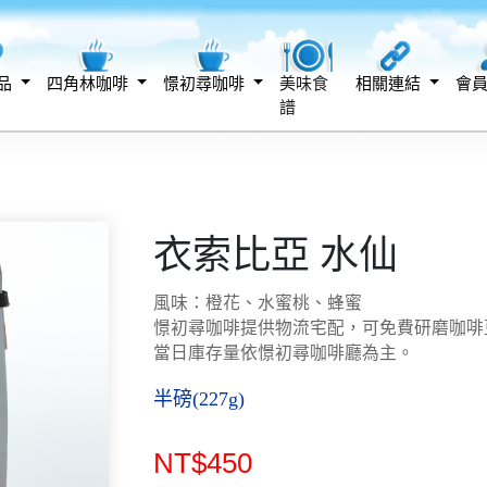
品
四角林咖啡
憬初尋咖啡
美味食
相關連結
會
譜
衣索比亞 水仙
風味：橙花、水蜜桃、蜂蜜
憬初尋咖啡提供物流宅配，可免費研磨咖啡
當日庫存量依憬初尋咖啡廳為主。
半磅(227g)
NT$450