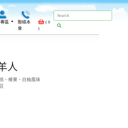
員專區
聯絡本
(
0
會
)
羊人
桃、榛果、白柚風味
豆