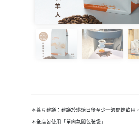
＊養豆建議：建議於烘焙日後至少一週開始飲用
＊全店皆使用「單向氣閥包裝袋」