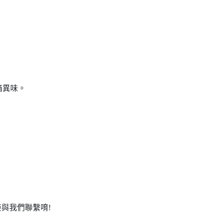
箱異味。
接與我們聯繫唷!