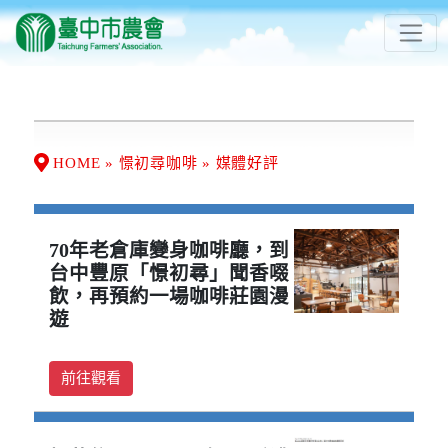
HOME » 憬初尋咖啡 » 媒體好評
70年老倉庫變身咖啡廳，到
台中豐原「憬初尋」聞香啜
飲，再預約一場咖啡莊園漫
遊
前往觀看