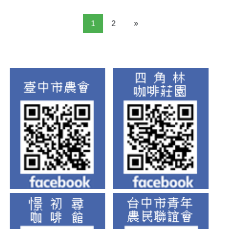
1
2
»