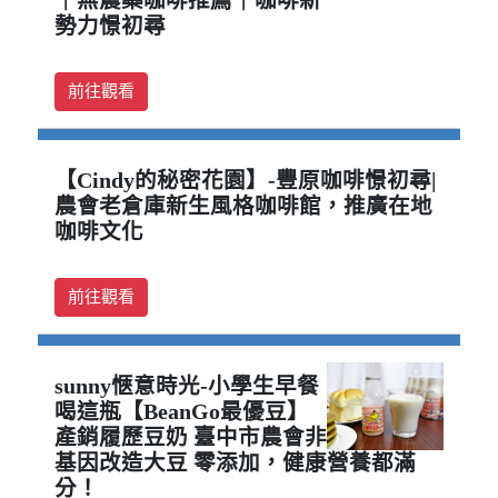
｜無農藥咖啡推薦｜咖啡新
勢力憬初尋
前往觀看
【Cindy的秘密花園】-豐原咖啡憬初尋|
農會老倉庫新生風格咖啡館，推廣在地
咖啡文化
前往觀看
sunny愜意時光-小學生早餐
喝這瓶【BeanGo最優豆】
產銷履歷豆奶 臺中市農會非
基因改造大豆 零添加，健康營養都滿
分！