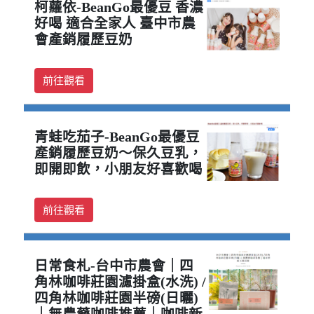
柯蘿依-BeanGo最優豆 香濃
好喝 適合全家人 臺中市農
會產銷履歷豆奶
前往觀看
青蛙吃茄子-BeanGo最優豆
產銷履歷豆奶～保久豆乳，
即開即飲，小朋友好喜歡喝
前往觀看
日常食札-台中市農會｜四
角林咖啡莊園濾掛盒(水洗) /
四角林咖啡莊園半磅(日曬)