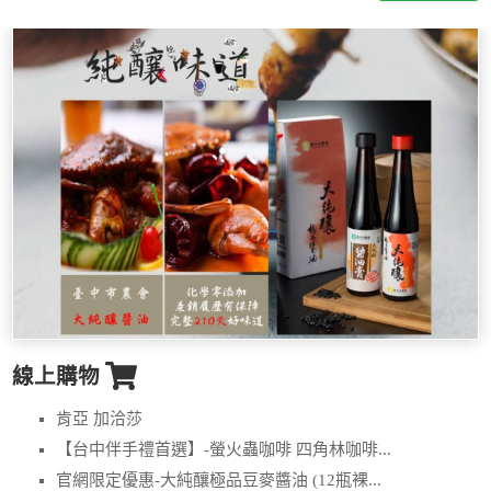
線上購物
肯亞 加洽莎
【台中伴手禮首選】-螢火蟲咖啡 四角林咖啡...
官網限定優惠-大純釀極品豆麥醬油 (12瓶裸...