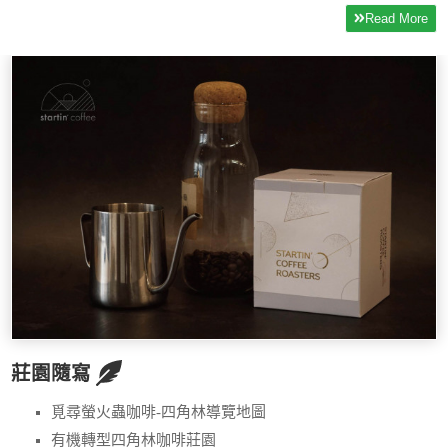
Read More
莊園隨寫
覓尋螢火蟲咖啡-四角林導覽地圖
有機轉型四角林咖啡莊園