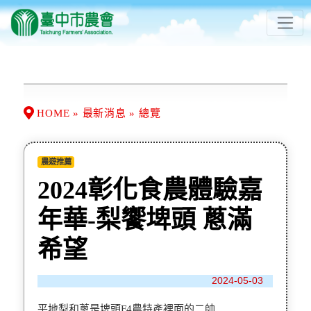
HOME » 最新消息 » 總覽
農遊推薦
2024彰化食農體驗嘉
年華-梨饗埤頭 蔥滿
希望
2024-05-03
平地梨和蔥是埤頭F4農特產裡面的二帥