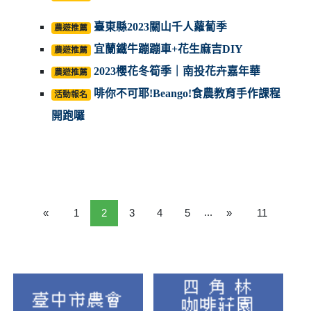
臺東縣2023關山千人蘿蔔季
農遊推薦
宜蘭鐵牛蹦蹦車+花生麻吉DIY
農遊推薦
2023櫻花冬筍季｜南投花卉嘉年華
農遊推薦
啡你不可耶!Beango!食農教育手作課程
活動報名
開跑囉
...
«
1
2
3
4
5
»
11